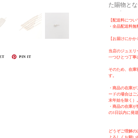
た賜物とな
×18金イ
【配送料につい
を。Tシャ
・全品配送料無
いスタイル
トリーな組
【お届けにかか
ザインは左
当店のジュエリ
イプの装着
一つひとつ丁寧
ET
PIN IT
対応できま
そのため、在庫
ー使いも意
す。
ください。
・商品の在庫が
金イエロー
ードの場合はご
タイプ。
末年始を除く）
・商品の在庫が
こちらはすべて
の3日以内に発
素材：K10
どうぞご理解の
よろしくお願い