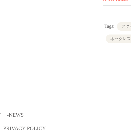
（ピアス
サイズ：最
（パール部
Tags:
アク
ネックレス
最小全長約
（パール部分
上部バー部
セットピアス
※イヤリン
T
NEWS
K10YG
オーダーも
PRIVACY POLICY