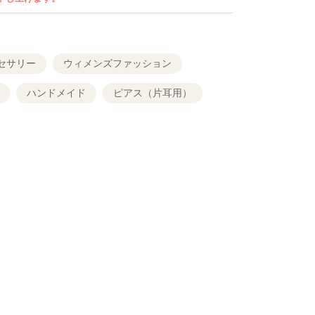
芯部分は全てK18YGを使用）
大全長約8㎝
分約５㎝+10金チェーン約3㎝）
セサリー
ウィメンズファッション
ハンドメイド
ピアス（片耳用）
4㎝
約1.8㎝+10金チェーン約2.2㎝）
分の横幅約2㎝
１粒パール（直径約8.0~8.5㎜内）
グをご希望の方は上記価格にて
×シリコンカバーステンレスのパーツにて
お受けいたします。