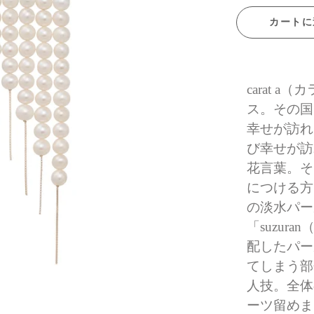
カートに
carat 
ス。その国
幸せが訪れ
び幸せが訪
花言葉。そ
につける方
の淡水パー
「suzu
配したパー
てしまう部
人技。全体
ーツ留めま