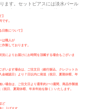
ります。セットピアスには淡水パール
エローゴールドピアス芯の１粒タイプ
て】
ツやカットソーなどラフで気負いのな
料です。
にも合わせていただきたいとアシンメ
み合わせにしております。こちらのデ
る日数について】
耳にパールの連なりを、右耳に１粒タ
ーは職人が
を推奨しておりますが左右どちらにも
に作製しております。
すのでお好みで装着可能です。デイリ
状況によりお届けにお時間を頂戴する場合もございま
識した可憐な揺れを、耳元でお楽しみ
キャッチ部分は消毒などもしやすい18
ございます場合は、ご注文日（銀行振込、クレジットカ
ゴールド
の留め具をシリコンで包んだ
入金確認日）より７日以内に発送（祝日、夏期休暇、年
。
無い場合は、ご注文日より通常約2〜3週間、商品作製後
Made in Japanです。
送（祝日、夏期休暇、年末年始を除く）いたします。
YG×PEARL
ほど
申し上げます。