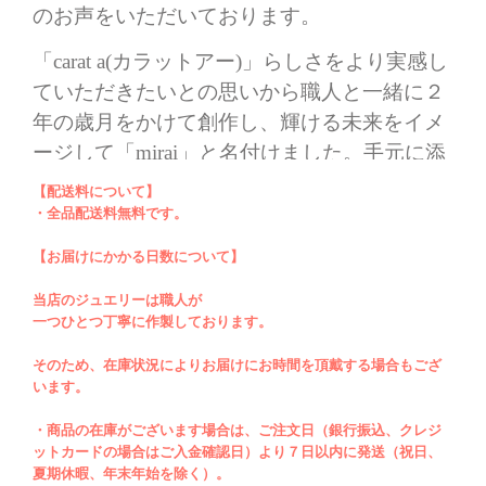
のお声をいただいております。
「carat a(カラットアー)」らしさをより実感し
ていただきたいとの思いから職人と一緒に２
年の歳月をかけて創作し、輝ける未来をイメ
ージして「mirai」と名付けました。手元に添
わせるように装着すると日常の動作、パソコ
【配送料について】
ン作業などもスムーズ。華やかなお席の日に
・全品配送料無料です。
は手元でリングが立ち上がるように逆向きに
【お届けにかかる日数について】
指を通したり...とその日の装いによって
当店のジュエリーは職人が
2WAYのアレンジに。
一つひとつ丁寧に作製しております。
また、耳元の形状にもよりますがイヤーカフ
そのため、在庫状況によりお届けにお時間を頂戴する場合もござ
としての装着も可能な場合もございます。そ
います。
の場合には指を通す部分の上部に円型パール
・商品の在庫がございます場合は、ご注文日（銀行振込、クレジ
部分が外側になるように耳元に引っかけ、次
ットカードの場合はご入金確認日）より７日以内に発送（祝日、
に連なったパール部分を耳元の裏側に配置、
夏期休暇、年末年始を除く）。