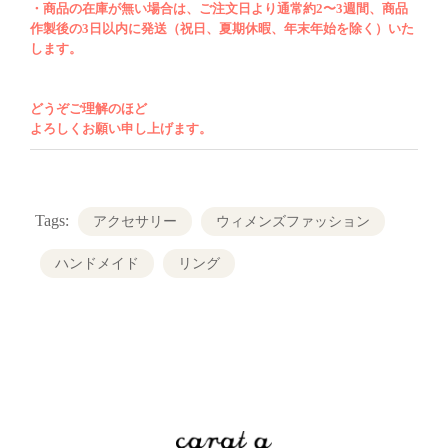
・商品の在庫が無い場合は、ご注文日より通常約2〜3週間、商品
最後はもう１つの指を通す部分を耳たぶの表
作製後の3日以内に発送（祝日、夏期休暇、年末年始を除く）いた
側に配置してください。注意点ですがパール
します。
を留めた部分は大変デリケートですのでそち
らを持ちながらの円型部分の開閉、グルグル
どうぞご理解のほど
と動かす、過度な圧迫、温度上昇場所での保
よろしくお願い申し上げます。
管などはおやめください。
お湯などでの手洗いの際にはおはずしになら
Tags:
アクセサリー
ウィメンズファッション
れる事をお薦めいたします。
ハンドメイド
リング
こちらはMade in Japanです。
素材：STERLING SILVER(PT-
coating)×PEARL
サイズ：約14~15号(手の動きも考慮した号数