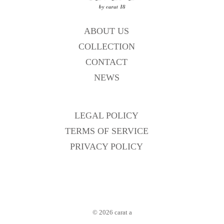
です)
＜最大横幅約6.3㎝、縦幅約4.0㎝、指元直径
約2.2㎝＞
ABOUT US
COLLECTION
CONTACT
NEWS
※指輪のサイズのご希望に関しましてはお手
数ですが備考欄に記載ください。
LEGAL POLICY
→備考欄は商品をカートに入れた後、カート
TERMS OF SERVICE
ボタンを押し「ご注文に備考欄を追加する」
PRIVACY POLICY
をクリックすると表示されます。
※本真珠のアコヤや淡水真珠は自然界で育つ
素材です。肉眼での色味、特有のエクボと呼
© 2026
carat a