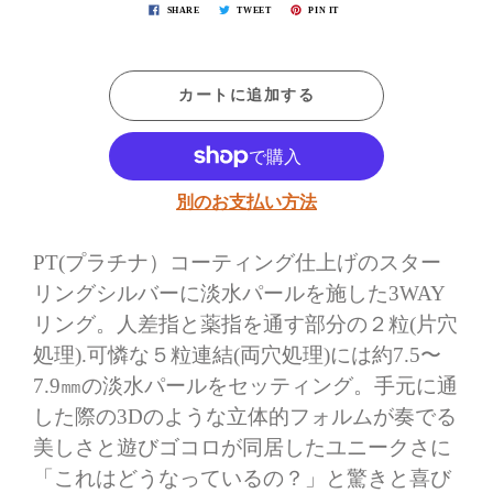
SHARE
TWEET
PIN IT
カートに追加する
別のお支払い方法
PT(プラチナ）コーティング仕上げのスター
リングシルバーに淡水パールを施した3WAY
リング。人差指と薬指を通す部分の２粒(片穴
処理).可憐な５粒連結(両穴処理)には約7.5〜
7.9㎜の淡水パールをセッティング。手元に通
した際の3Dのような立体的フォルムが奏でる
美しさと遊びゴコロが同居したユニークさに
「これはどうなっているの？」と驚きと喜び