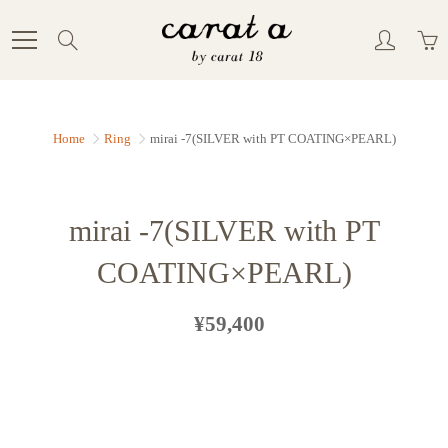
Skip
to
Search
Content
Home
Ring
mirai -7(SILVER with PT COATING×PEARL)
mirai -7(SILVER with PT
COATING×PEARL)
¥59,400