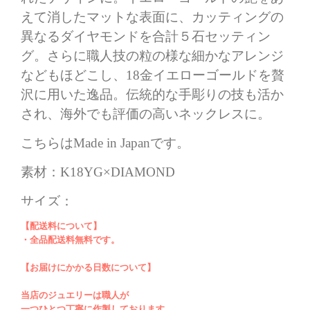
えて消したマットな表面に、
カッティングの
異なるダイヤモンドを合計５石セッティン
グ。さらに職人技の粒の様な細かなアレンジ
などもほどこし、18金イエローゴールドを贅
沢に用いた逸品。伝統的な手彫りの技も活か
され、海外でも評価の高いネックレスに。
こちらはMade in Japanです。
素材：K18YG×DIAMOND
サイズ：
全長（トップ部分は揺れるタイプ。留め具含
【配送料について】
め）約42㎝
・全品配送料無料です。
トップ部分 縦 約1.3㎝、横 約1㎝
【お届けにかかる日数について】
当店のジュエリーは職人が
一つひとつ丁寧に作製しております。