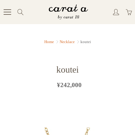
Skip
to
Search
Content
Home
Necklace
koutei
koutei
¥242,000