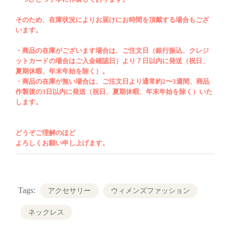
＊この度はご購入をありがとうございます。
弊社の個数欄「✔」につきましてはご注文用
そのため、在庫状況によりお届けにお時間を頂戴する場合もござ
います。
になりますので、あらかじめご了承くださ
い。ご購入商品の在庫がございます場合、ご
・商品の在庫がございます場合は、ご注文日（銀行振込、クレジ
ットカードの場合はご入金確認日）より７日以内に発送（祝日、
注文日（銀行振込、クレジットカードの場合
夏期休暇、年末年始を除く）。
はご入金確認日）より７日以内に発送（祝
・商品の在庫が無い場合は、ご注文日より通常約2〜3週間、商品
日、夏期休暇、年末年始を除く）です。オー
作製後の3日以内に発送（祝日、夏期休暇、年末年始を除く）いた
します。
ダー制により在庫が無い商品につきまして
は、通常約
2
〜
3
週間、商品作成後の
3
日以内
どうぞご理解のほど
に発送（祝日、夏期休暇、年末年始を除く）
よろしくお願い申し上げます。
いたします。どうぞご理解のほどよろしくお
願い申し上げます。
Tags:
アクセサリー
ウィメンズファッション
ネックレス