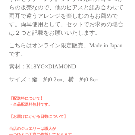
らの販売なので、他のピアスと組み合わせて
両耳で違うアレンジを楽しむのもお薦めで
す。両耳使用として、セットでお求めの場合
は２つと記載をお願いいたします。
こちらはオンライン限定販売。Made in Japan
です。
素材：K18YG×DIAMOND
サイズ：縦 約0.2㎝、横 約0.8㎝
【配送料について】
＊この度はご購入をありがとうございます。
・全品配送料無料です。
弊社の個数欄「✔」につきましてはご注文用
【お届けにかかる日数について】
になりますので、あらかじめご了承くださ
当店のジュエリーは職人が
い。ご購入商品の在庫がございます場合、ご
一つひとつ丁寧に作製しております。