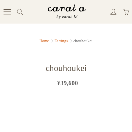
Skip
to
Search
Content
Home
Earrings
chouhoukei
chouhoukei
¥39,600