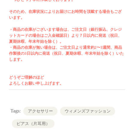
注文日（銀行振込、クレジットカードの場合
はご入金確認日）より７日以内に発送（祝
そのため、在庫状況によりお届けにお時間を頂戴する場合もござ
います。
日、夏期休暇、年末年始を除く）です。オー
ダー制により在庫が無い商品につきまして
・商品の在庫がございます場合は、ご注文日（銀行振込、クレジ
ットカードの場合はご入金確認日）より７日以内に発送（祝日、
は、通常約
2
〜
3
週間、商品作成後の
3
日以内
夏期休暇、年末年始を除く）。
に発送（祝日、夏期休暇、年末年始を除く）
・商品の在庫が無い場合は、ご注文日より通常約2〜3週間、商品
いたします。どうぞご理解のほどよろしくお
作製後の3日以内に発送（祝日、夏期休暇、年末年始を除く）いた
します。
願い申し上げます。
どうぞご理解のほど
よろしくお願い申し上げます。
Tags:
アクセサリー
ウィメンズファッション
ピアス（片耳用）