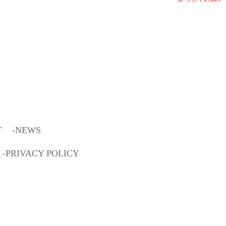
2
〜
3
週間、
夏期休暇、
どうぞご理
よろしくお
T
NEWS
PRIVACY POLICY
 2026
carat a