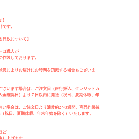
ついて】
て】
料無料です。
料です。
る日数について】
ーは職人が
かかる日数について】
に作製しております。
エリーは職人が一つひとつ丁寧に作製
状況によりお届けにお時間を頂戴する場合もございま
す。そのため、在庫状況によりお届け
頂戴する場合もございます。
ございます場合は、ご注文日（銀行振込、クレジットカ
入金確認日）より７日以内に発送（祝日、夏期休暇、年
在庫がございます場合は、ご注文日（銀
。
レジットカードの場合はご入金確認
無い場合は、ご注文日より通常約2〜3週間、商品作製後
日以内に発送（祝日、夏期休暇、年末
送（祝日、夏期休暇、年末年始を除く）いたします。
）。
ほど
庫が無い場合は、ご注文日より通常約
申し上げます。