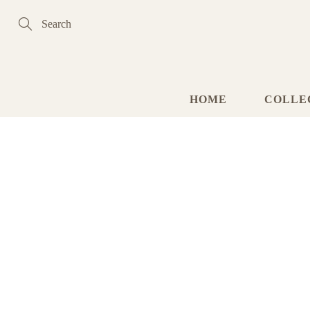
Skip
to
Content
Search
HOME
COLLE