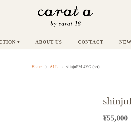
CTION
ABOUT US
CONTACT
NEW
Home
ALL
shinjuPM-4YG (set)
shinj
¥55,000