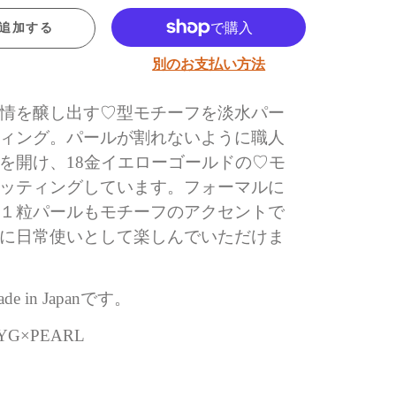
追加する
別のお支払い方法
情を醸し出す
♡
型モチーフを淡水パー
ィング。パールが割れないように職人
を開け、
18
金イエローゴールドの
♡
モ
ッティングしています。フォーマルに
１粒パールもモチーフのアクセントで
に日常使いとして楽しんでいただけま
e in Japanです。
G×PEARL