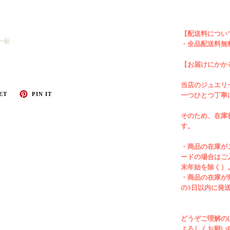
【配送料に
【配送料につい
・全品配送
・全品配送料無
【お届けにかか
当店のジュエリ
【お届けに
ET
PIN IT
一つひとつ丁寧
当店のジュ
そのため、在庫
しておりま
す。
にお時間を
・商品の在庫が
ードの場合はご
・商品の
末年始を除く）
行振込、ク
・商品の在庫が
日）より７
の3日以内に発
年始を除く
どうぞご理解の
・商品の在
よろしくお願い