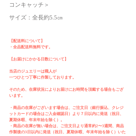
コンキャッチ＞
サイズ：全長約5.5㎝
【配送料について】
※本真珠のアコヤや淡水真珠は自然界で育つ
・全品配送料無料です。
素材です。肉眼での色味、特有のエクボと呼
【お届けにかかる日数について】
ばれます凹み突起に関しましてはキズではな
く真珠の表情としての質感となります。その
当店のジュエリーは職人が
ため形、サイズ、色味も個体差があり、真円
一つひとつ丁寧に作製しております。
ではないことも多いことをご了承ください。
そのため、在庫状況によりお届けにお時間を頂戴する場合もござ
います。
・商品の在庫がございます場合は、ご注文日（銀行振込、クレジ
＊この度はご購入をありがとうございます。
ットカードの場合はご入金確認日）より７日以内に発送（祝日、
弊社の個数欄「✔」につきましてはご注文用
夏期休暇、年末年始を除く）。
・商品の在庫が無い場合は、ご注文日より通常約2〜3週間、商品
になりますので、あらかじめご了承くださ
作製後の3日以内に発送（祝日、夏期休暇、年末年始を除く）いた