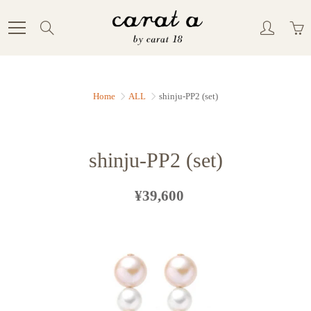
Skip
to
Search
Content
Home
ALL
shinju-PP2 (set)
shinju-PP2 (set)
¥39,600