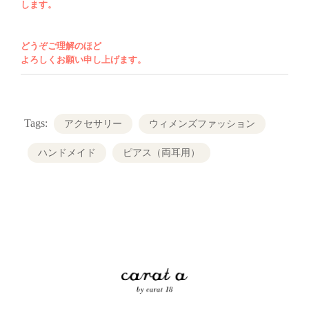
い。ご購入商品の在庫がございます場合、ご
します。
注文日（銀行振込、クレジットカードの場合
はご入金確認日）より７日以内に発送（祝
どうぞご理解のほど
日、夏期休暇、年末年始を除く）です。オー
よろしくお願い申し上げます。
ダー制により在庫が無い商品につきまして
は、通常約
2
〜
3
週間、商品作成後の
3
日以内
に発送（祝日、夏期休暇、年末年始を除く）
Tags:
アクセサリー
ウィメンズファッション
いたします。どうぞご理解のほどよろしくお
ハンドメイド
ピアス（両耳用）
願い申し上げます。