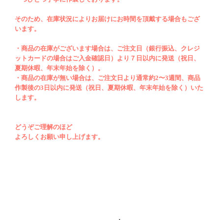
日、夏期休暇、年末年始を除く）です。オー
ダー制により在庫が無い商品につきまして
そのため、在庫状況によりお届けにお時間を頂戴する場合もござ
います。
は、通常約
2
〜
3
週間、商品作成後の
3
日以内
に発送（祝日、夏期休暇、年末年始を除く）
・商品の在庫がございます場合は、ご注文日（銀行振込、クレジ
ットカードの場合はご入金確認日）より７日以内に発送（祝日、
いたします。どうぞご理解のほどよろしくお
夏期休暇、年末年始を除く）。
願い申し上げます。
・商品の在庫が無い場合は、ご注文日より通常約2〜3週間、商品
作製後の3日以内に発送（祝日、夏期休暇、年末年始を除く）いた
します。
どうぞご理解のほど
よろしくお願い申し上げます。