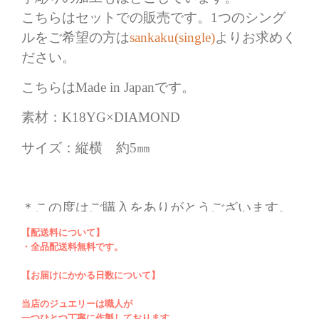
こちらはセットでの販売です。1つのシング
ルをご希望の方は
sankaku(single)
よりお求めく
ださい。
こちらはMade in Japanです。
素材：K18YG×DIAMOND
サイズ：縦横 約5㎜
＊この度はご購入をありがとうございます。
弊社の個数欄「✔」につきましてはご注文用
【配送料について】
になりますので、あらかじめご了承くださ
・全品配送料無料です。
い。ご購入商品の在庫がございます場合、ご
【お届けにかかる日数について】
注文日（銀行振込、クレジットカードの場合
当店のジュエリーは職人が
はご入金確認日）より７日以内に発送（祝
一つひとつ丁寧に作製しております。