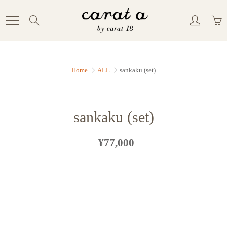
Skip
to
Search
Content
Home
ALL
sankaku (set)
sankaku (set)
¥77,000